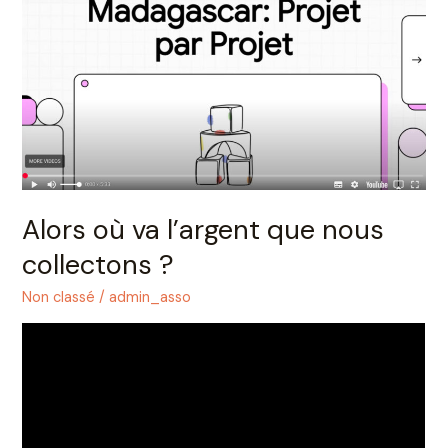
va
l’argent
que
nous
collectons
?
Alors où va l’argent que nous
collectons ?
Non classé
/
admin_asso