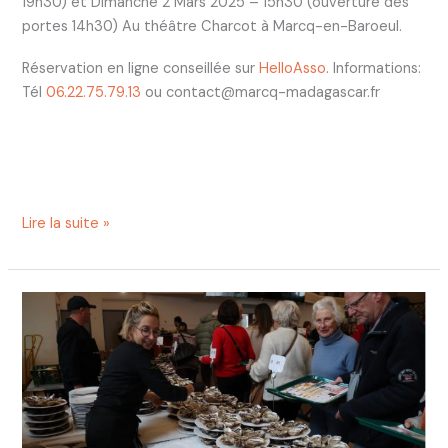
19h30) et Dimanche 2 Mars 2025 – 15h30 (ouverture des
portes 14h30) Au théâtre Charcot à Marcq-en-Baroeul.
Réservation en ligne conseillée sur
HelloAsso
. Informations:
Tél
06.22.75.79.13
ou contact@marcq-madagascar.fr
Lire la suite »
Voix
du
Nord:
la
Fête
aux
huîtres: