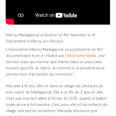
Marcq-Madagascar présente ce film fascinant le 18
Septembre à Marcq-en-Baroeul
L’Association Marcq-Madagascar vous présente ce film
documentaire écrit et réalisé par
Christophe Vindis
. Une
histoire vraie qui montre que même dans un pays sans
moyens sportifs, le talent, la volonté et la persévérance
permettent d’atteindre les sommets !
Marcelia a 16 ans, elle vit dans un village de pêcheurs au
sud-ouest de Madagascar. Elle a un fils de 3 ans, et elle
n’est pas souvent allée à l’école. En 2014, quand un ballon
ovale arrive à Antsepoka, c’est pour elle et les enfants du
village une petite révolution. Marcelia découvre que