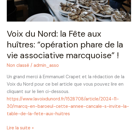
“opération
phare
de
la
Voix du Nord: la Fête aux
vie
huîtres: “opération phare de la
associative
marcquoise”
vie associative marcquoise” !
!
Non classé
/
admin_asso
Un grand merci à Emmanuel Crapet et la rédaction de la
Voix du Nord pour ce bel article que vous pouvez lire en
cliquant sur le lien ci-dessous.
https://www.lavoixdunord.fr/1528708/article/2024-11-
30/marcq-en-baroeul-cette-annee-cancale-s-invite-la-
table-de-la-fete-aux-huitres
Lire la suite »