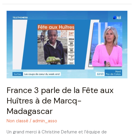
France
3
parle
de
la
Fête
aux
Huîtres
à
de
Marcq-
France 3 parle de la Fête aux
Madagascar
Huîtres à de Marcq-
Madagascar
Non classé
/
admin_asso
Un grand merci à Christine Defurne et l’équipe de