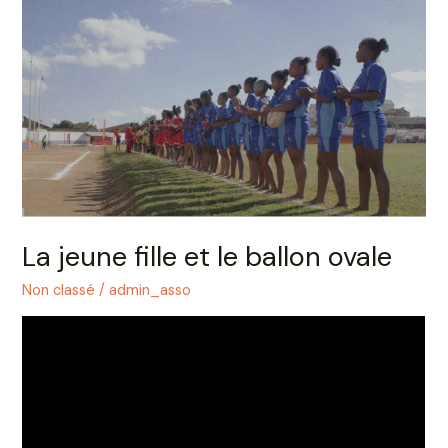
La
jeune
fille
et
le
ballon
ovale
La jeune fille et le ballon ovale
Non classé
/
admin_asso